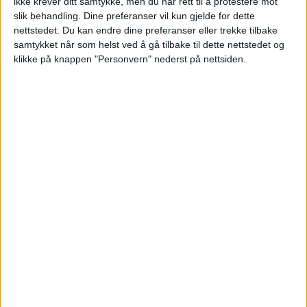
ikke krever ditt samtykke, men du har rett til å protestere mot
slik behandling. Dine preferanser vil kun gjelde for dette
Prosjektet "Friske og raske barnehager" er
nettstedet. Du kan endre dine preferanser eller trekke tilbake
så vellykket at bydelen fikk
samtykket når som helst ved å gå tilbake til dette nettstedet og
klikke på knappen "Personvern" nederst på nettsiden.
hedersbetegnelsen
Årets grønneste
kommunale virksomhet
av Bymiljøetaten
i desember 2017. Dette er i tillegg en viktig
del av bydelens større satsning på grønne
og sunne tiltak.
Fornøyde barn og
barnehageansatt
— Alt i alt synes jeg dette er en god ordning,
sier Christine Spidsberg, barnehageansatt i