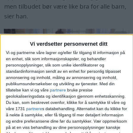
men tilbudet bør være like bra for alle barn,
sier han.
Vi verdsetter personvernet ditt
Vi og partnerne våre lagrer og/eller får tilgang til informasjon på
en enhet, slik som informasjonskapsler, og behandler
personopplysninger, slik som unike identifikatorer og
standardinformasjon sendt av en enhet for personlig tilpasset
annonsering og innhold, måling av annonsering og innhold,
publikumsundersøkelser og utvikling av tjenester.
Med din
tillatelse kan vi og våre
partnere
bruke presise
geolokaliseringsdata og identifikasjon gjennom enhetsskanning.
Du kan, som beskrevet ovenfor, klikke for å samtykke til våre og
Fra venstre: Edith (5), Claus (4), Sofie (5) og Nova
våre 1731
partnere
s databehandling. Alternativt kan du klikke for
(4) nyter dagens måltid i Heftyes barnehage.
å nekte å samtykke, eller få tilgang til mer detaljert informasjon
og endre preferansene dine før du samtykker.
Vær oppmerksom
Foto: Tarjei Kidd Olsen
på at en viss behandling av dine personopplysninger kanskje