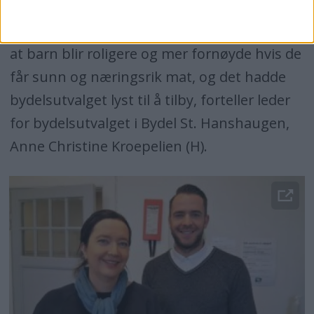
— Vi bevilget mer penger for å styrke
mattilbudet i barnehagene vi driver. Vi vet jo
at barn blir roligere og mer fornøyde hvis de
får sunn og næringsrik mat, og det hadde
bydelsutvalget lyst til å tilby, forteller leder
for bydelsutvalget i Bydel St. Hanshaugen,
Anne Christine Kroepelien (H).