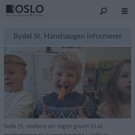
Bydel St. Hanshaugen informerer
Sofie (5, midten) ser ingen grunn til at
matlagingen skal være kjedelig i Heftyes