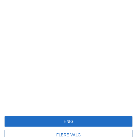
uteservering, søppelhåndtering,
toaletter og gartnerarbeid.
– Mange ønsker seg flere toaletter i
parkene om dagen. Toaletter finner du i
Marienlyst-parken, ved St. Hanshaugen
park (på Knud Knudsens plass) og i
Stensparken, ifølge parkforvalter Elin.
ENIG
FLERE VALG