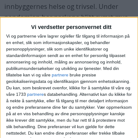
innbyggernes helse og trivsel. Under
pandemien har parkene blitt svært mye
brukt og er viktige møteplasser for
Vi verdsetter personvernet ditt
Vi og partnerne våre lagrer og/eller får tilgang til informasjon på
mange.
en enhet, slik som informasjonskapsler, og behandler
personopplysninger, slik som unike identifikatorer og
– Vi har opplevd utrolig mye bruk av
standardinformasjon sendt av en enhet for personlig tilpasset
annonsering og innhold, måling av annonsering og innhold,
parkene under korona. Mange flere enn
publikumsundersøkelser og utvikling av tjenester.
Med din
tillatelse kan vi og våre
partnere
bruke presise
før besøker dem, de aker og leker eller
geolokaliseringsdata og identifikasjon gjennom enhetsskanning.
spiser her, forteller
Elin Løvseth
.
Du kan, som beskrevet ovenfor, klikke for å samtykke til våre og
våre 1733
partnere
s databehandling. Alternativt kan du klikke for
å nekte å samtykke, eller få tilgang til mer detaljert informasjon
Men da må bydelen også bruke ekstra
og endre preferansene dine før du samtykker.
Vær oppmerksom
på at en viss behandling av dine personopplysninger kanskje
ressurser på plukking, tømming og
ikke krever ditt samtykke, men du har rett til å protestere mot
rydding. Sikkert et par hundre tusen mer
slik behandling. Dine preferanser vil kun gjelde for dette
nettstedet. Du kan endre dine preferanser eller trekke tilbake