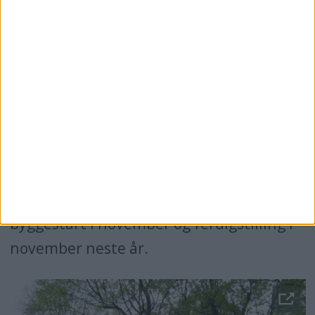
flere nabolagsmøter og møter med både
politi, Bymiljøetaten og Byantikvaren,
forteller Elin. Her blir det blant annet
multiaktivitetsbane, lekeplass,
treningsområde, plass til grilling,
dyrkeområde og blomstereng.
Søknad om byggetillatelse er sendt Plan-
og bygningsetaten og bydelen håper på
byggestart i november og ferdigstilling i
november neste år.