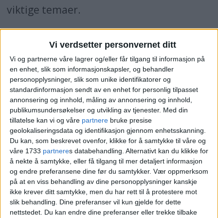
viktige temaer.
Vi verdsetter personvernet ditt
Dette er BankID
Vi og partnerne våre lagrer og/eller får tilgang til informasjon på
en enhet, slik som informasjonskapsler, og behandler
BankID er ditt digitale jeg. En
personopplysninger, slik som unike identifikatorer og
standardinformasjon sendt av en enhet for personlig tilpasset
personlig og enkel elektronisk
annonsering og innhold, måling av annonsering og innhold,
legitimasjon for sikker
publikumsundersøkelser og utvikling av tjenester.
Med din
tillatelse kan vi og våre
partnere
bruke presise
identifisering.
geolokaliseringsdata og identifikasjon gjennom enhetsskanning.
Helseveiviseren
, på
Oslo kommunes
Du kan, som beskrevet ovenfor, klikke for å samtykke til våre og
Med BankID blir identiteten din
våre 1733
partnere
s databehandling. Alternativt kan du klikke for
hjemmesider, ble også grundig
bekreftet digitalt når du
å nekte å samtykke, eller få tilgang til mer detaljert informasjon
presentert. Dette er et nettsted hvor
og endre preferansene dine før du samtykker.
Vær oppmerksom
gjennomfører kjøp eller andre
på at en viss behandling av dine personopplysninger kanskje
seniorer får hjelp til å finne tilbud om
ikke krever ditt samtykke, men du har rett til å protestere mot
tjenester på nett.
slik behandling. Dine preferanser vil kun gjelde for dette
blant annet sosiale aktiviteter,
nettstedet. Du kan endre dine preferanser eller trekke tilbake
BankID bruker du blant annet til å