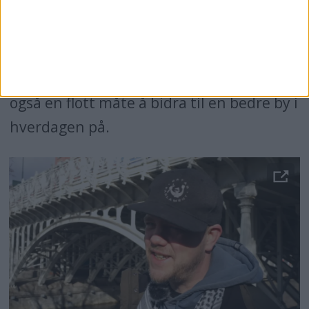
Flere av de vi snakker med forteller at de
plukker opp søppel de får øye på når de
er ute og går, og kaster det i de
kommunale søppelbøttenene. Det er
også en flott måte å bidra til en bedre by i
hverdagen på.