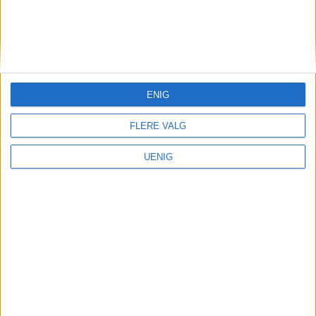
hint, sier Borgersrud.
— Alle kan bli flinkere
til å kaste søppel!
ENIG
FLERE VALG
Barna i Oslo vokser opp med Rusken, og
UENIG
lærer fra tidlig alder at alle har et ansvar
for sitt eget nærmiljø, og hvordan det ser
ut.
Nå inviteres barnehager, skoler,
borettslag, velforeninger, frivillige
personer og ryddelag til å gjøre sitt