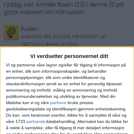
ryddig, sier Amalie Ibsen (23) i denne 12 på
gata-videoen om Vårrusken.
Rusken
ANNONSE FRA RUSKEN, PRESENTERT AV
VÅRTOSLO BRAND STUDIO.
Vi verdsetter personvernet ditt
17.03.2024 - 21:02
PUBLISERT
Vi og partnerne våre lagrer og/eller får tilgang til informasjon på
en enhet, slik som informasjonskapsler, og behandler
personopplysninger, slik som unike identifikatorer og
standardinformasjon sendt av en enhet for personlig tilpasset
annonsering og innhold, måling av annonsering og innhold,
publikumsundersøkelser og utvikling av tjenester.
Med din
De enorme mengdene søppel som dukker
tillatelse kan vi og våre
partnere
bruke presise
opp når snøen smelter er dessverre et
geolokaliseringsdata og identifikasjon gjennom enhetsskanning.
Du kan, som beskrevet ovenfor, klikke for å samtykke til våre og
like sikkert vårtegn som hestehoven i
våre 1733
partnere
s databehandling. Alternativt kan du klikke for
å nekte å samtykke, eller få tilgang til mer detaljert informasjon
Oslo.
og endre preferansene dine før du samtykker.
Vær oppmerksom