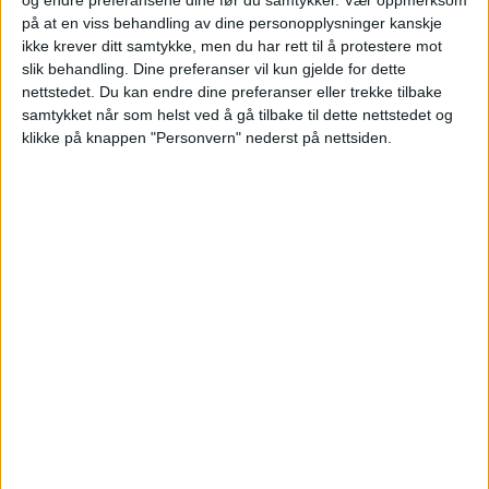
på at en viss behandling av dine personopplysninger kanskje
Heldigvis har vi også en annen
ikke krever ditt samtykke, men du har rett til å protestere mot
slik behandling. Dine preferanser vil kun gjelde for dette
vårtradisjon:
Vårrusken!
Hvert eneste år
nettstedet. Du kan endre dine preferanser eller trekke tilbake
samtykket når som helst ved å gå tilbake til dette nettstedet og
bidrar opptil 200.000 av Oslos befolkning
klikke på knappen "Personvern" nederst på nettsiden.
til at byen blir ren og pen på vårparten.
Det er på tide å riste av seg vinterens
dvale og få byen vår til å skinne. Meld deg
på nå for å hjelpe dyrene og naturen vår,
og samtidig bidra til en mye triveligere by
for oss alle.
La oss ta i et tak sammen!