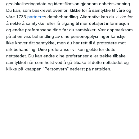
04.11.2025 - 10:58
geolokaliseringsdata og identifikasjon gjennom enhetsskanning.
PUBLISERT
Du kan, som beskrevet ovenfor, klikke for å samtykke til våre og
våre 1733
partnere
s databehandling. Alternativt kan du klikke for
å nekte å samtykke, eller få tilgang til mer detaljert informasjon
og endre preferansene dine før du samtykker.
Vær oppmerksom
på at en viss behandling av dine personopplysninger kanskje
ikke krever ditt samtykke, men du har rett til å protestere mot
Mange nordmenn velger nå å reise til
slik behandling. Dine preferanser vil kun gjelde for dette
nettstedet. Du kan endre dine preferanser eller trekke tilbake
SolDent
i vakre Budapest for tannbehandling
samtykket når som helst ved å gå tilbake til dette nettstedet og
– og det er ikke vanskelig å forstå hvorfor.
klikke på knappen "Personvern" nederst på nettsiden.
Forskjellen i pris på tannbehandlingen hos
SolDent er nemlig ofte
dramatisk. Den er
gjerne
50%-70% billigere enn i Norge
.
Behandlinger hos SolDent dekkes også av den