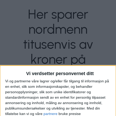
Her sparer
nordmenn
titusenvis av
kroner på
tannbehandling
Vi verdsetter personvernet ditt
Vi og partnerne våre lagrer og/eller får tilgang til informasjon på
en enhet, slik som informasjonskapsler, og behandler
Hos denne tannklinikken får nordmenn topp
personopplysninger, slik som unike identifikatorer og
moderne tann-behandling til en brøkdel av
standardinformasjon sendt av en enhet for personlig tilpasset
prisen.
annonsering og innhold, måling av annonsering og innhold,
publikumsundersøkelser og utvikling av tjenester.
Med din
tillatelse kan vi og våre
partnere
bruke presise