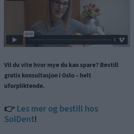
tannlegeskrekken:
Mange lider
av tannlegeskrekk. Behandlingen
hos SolDent er trygg og den beste
man kan få i Europa i dag. Den gjør
heller ikke vondt, og de aller fleste
blir kvitt langvarig tannlegeskrekk
etter et besøk hos SolDent!
Vil du vite hvor mye du kan spare? Bestill
gratis konsultasjon i Oslo – helt
uforpliktende.
👉
Les mer og bestill hos
SolDent
!