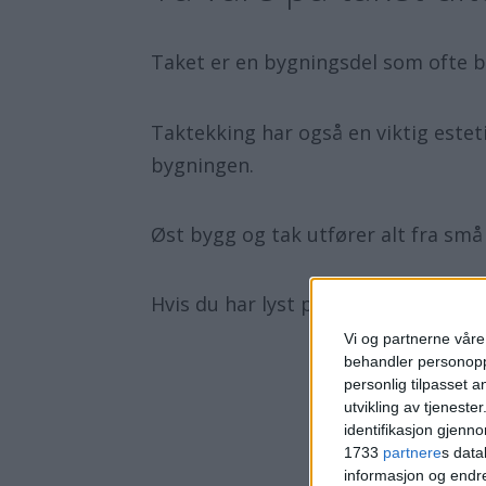
Taket er en bygningsdel som ofte bl
Taktekking har også en viktig estet
bygningen.
Øst bygg og tak utfører alt fra små
Hvis du har lyst på gratis befaring
Vi og partnerne våre 
behandler personoppl
personlig tilpasset 
utvikling av tjenester
identifikasjon gjenn
1733
partnere
s data
informasjon og endr