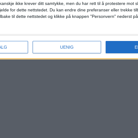
anskje ikke krever ditt samtykke, men du har rett til å protestere mot s
jelde for dette nettstedet. Du kan endre dine preferanser eller trekke t
ilbake til dette nettstedet og klikke på knappen "Personvern" nederst på
ALG
UENIG
E