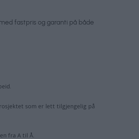
et med fastpris og garanti på både
beid.
sjektet som er lett tilgjengelig på
n fra A til Å.