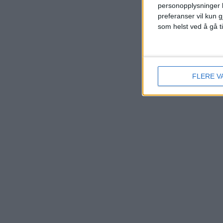
personopplysninger k
preferanser vil kun g
som helst ved å gå t
FLERE V