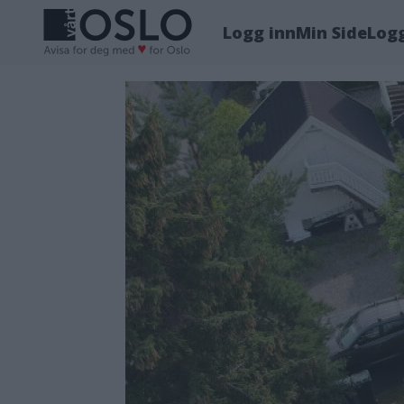
Logg inn
Min Side
Log