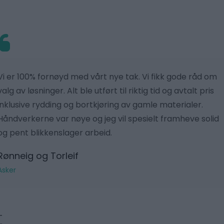
Vi er 100% fornøyd med vårt nye tak. Vi fikk gode råd om
valg av løsninger. Alt ble utført til riktig tid og avtalt pris
inklusive rydding og bortkjøring av gamle materialer.
Håndverkerne var nøye og jeg vil spesielt framheve solid
og pent blikkenslager arbeid.
Rønneig og Torleif
Asker
t