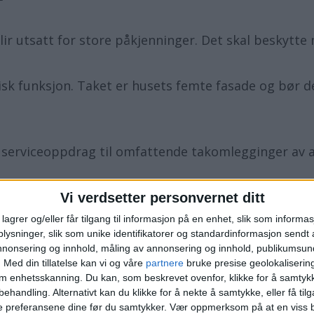
ir utsatt for store påkjenninger. Det skal beskytte 
isk funksjon. Taket er husets femte fasade og bør de
 serviceoppdrag til omfattende takomlegginger av a
 kan du fylle ut skjemaet nedenfor for å komme i gan
Vi verdsetter personvernet ditt
lagrer og/eller får tilgang til informasjon på en enhet, slik som informa
ysninger, slik som unike identifikatorer og standardinformasjon sendt 
annonsering og innhold, måling av annonsering og innhold, publikumsu
.
Med din tillatelse kan vi og våre
partnere
bruke presise geolokaliserin
om enhetsskanning. Du kan, som beskrevet ovenfor, klikke for å samtykk
behandling. Alternativt kan du klikke for å nekte å samtykke, eller få tilga
e preferansene dine før du samtykker.
Vær oppmerksom på at en viss b