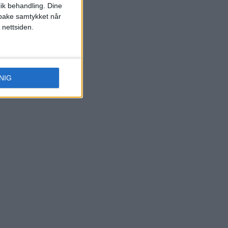
lik behandling. Dine
ilbake samtykket når
 nettsiden.
NIG