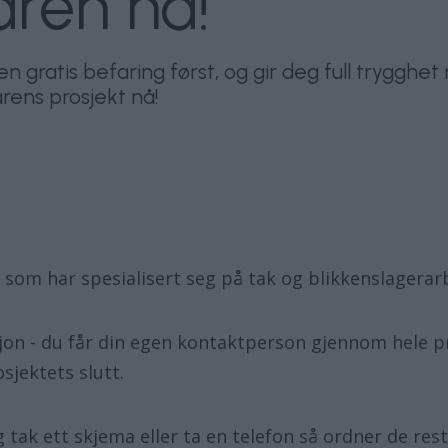
åren nå!
 en gratis befaring først, og gir deg full tryggh
årens prosjekt nå!
a som har spesialisert seg på tak og blikkenslagerar
on - du får din egen kontaktperson gjennom hele pro
sjektets slutt.
ak ett skjema eller ta en telefon så ordner de reste