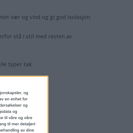
mot vær og vind og gi god isolasjon.
rfor stå i stil med resten av
lle typer tak
g allerede nå.
sjonskapsler, og
av en enhet for
ndersøkelser og
gsdata og
e til våre og våre
ng til mer detaljert
ehandling av dine